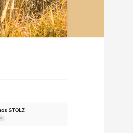
mas
STOLZ
er